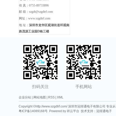
传 真：0755-89733896
邮 箱：
szgdt@szgdtrf.com
网址：
www.szgdtrf.c
om
地 址：
深圳市龙华区观湖街道环观南
路茂源工业园D栋三楼
扫码关注
手机网站
企业分站
|
网站地图
|
RSS
|
XML
Copyright ©http://www.szgdtrf.com/ 深圳市冠得通电子有限公司 专业
粤ICP备14089168号
Powered by
祥云平台
技术支持：
冠得通电子