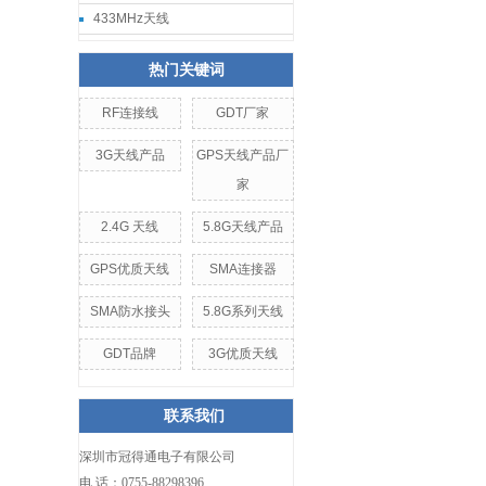
433MHz天线
热门关键词
RF连接线
GDT厂家
3G天线产品
GPS天线产品厂
家
2.4G 天线
5.8G天线产品
GPS优质天线
SMA连接器
SMA防水接头
5.8G系列天线
GDT品牌
3G优质天线
联系我们
深圳市冠得通电子有限公司
电 话：0755-88298396