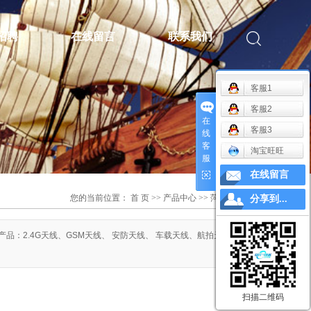
招聘
在线留言
联系我们
客服1
客服1
客服2
客服2
在
在
客服3
客服3
线
线
客
客
淘宝旺旺
淘宝旺旺
服
服
在线留言
在线留言
您的当前位置：
首 页
>>
产品中心
>>
菏泽4G天线
分享到...
分享到...
：2.4G天线、GSM天线、 安防天线、 车载天线、航拍天线、
扫描二维码
扫描二维码