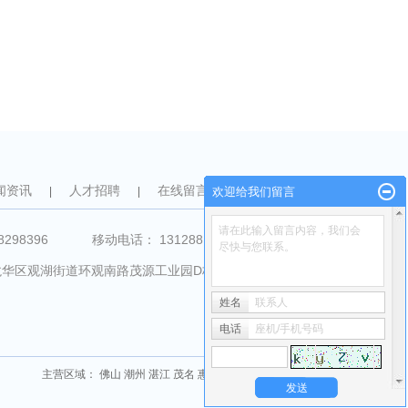
闻资讯
人才招聘
在线留言
联系我们
|
|
欢迎给我们留言
|
请在此输入留言内容，我们会
6 移动电话： 13128812591
尽快与您联系。
：深圳市龙华区观湖街道环观南路茂源工业园D栋三楼
姓名
联系人
电话
座机/手机号码
主营区域：
佛山
潮州
湛江
茂名
惠州
汕尾
肇庆
东莞
深圳
中山