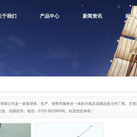
关于我们
产品中心
新闻资讯
岗位
公司简介
菏泽2.4G天线
公司新闻
荣誉资质
菏泽5.8G天线
行业新闻
厂房展示
菏泽3G天线
技术知识
联系我们
菏泽GSM天线
菏泽GPS天线
菏泽433MHZ天线
菏泽RF连接器系列
有限公司是一家集研发、生产、销售和服务於一体的天线及高频连接元件厂商。主营产品
、连接线等。电话：0755-88298396。欢迎您的来电！
菏泽WIFI天线
菏泽鼠标天线